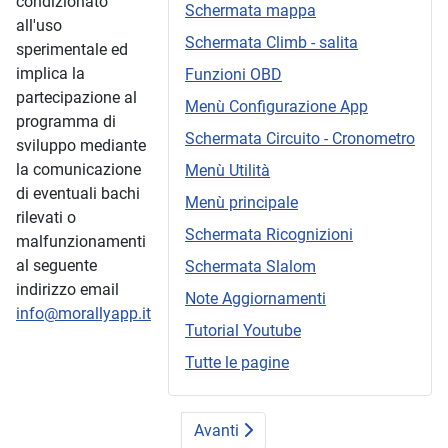
condizionato
Schermata mappa
all'uso
Schermata Climb - salita
sperimentale ed
implica la
Funzioni OBD
partecipazione al
Menù Configurazione App
programma di
Schermata Circuito - Cronometro
sviluppo mediante
la comunicazione
Menù Utilità
di eventuali bachi
Menù principale
rilevati o
Schermata Ricognizioni
malfunzionamenti
al seguente
Schermata Slalom
indirizzo email
Note Aggiornamenti
info@morallyapp.it
Tutorial Youtube
Tutte le pagine
Avanti